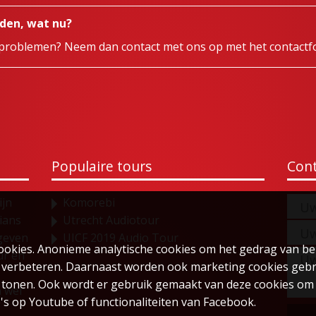
den, wat nu?
t problemen? Neem dan contact met ons op met het contactf
Populaire tours
Cont
ijn
Komorebi
ians
Utrecht Audiotour
 geven
UICF 2019 Audio Tour
ookies. Anonieme analytische cookies om het gedrag van be
ur en
 verbeteren. Daarnaast worden ook marketing cookies geb
 tonen. Ook wordt er gebruik gemaakt van deze cookies om 
 wel
's op Youtube of functionaliteiten van Facebook.