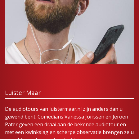
Luister Maar
De audiotours van luistermaar.nl zijn anders dan u
gewend bent. Comedians Vanessa Jorissen en Jeroen
Pater geven een draai aan de bekende audiotour en
met een kwinkslag en scherpe observatie brengen ze u